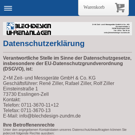
0
Warenkorb
Z+M Zeit- und Messgeräte GmbH & Co. KG
Einsteinstraße 1
73730 Esslingen-Zell
Tel: 0711 / 36 70 11
info@blechdesign-zundm.de
Datenschutzerklärung
Verantwortliche Stelle im Sinne der Datenschutzgesetze,
insbesondere der EU-Datenschutzgrundverordnung
(DSGVO), ist:
Z+M Zeit- und Messgeräte GmbH & Co. KG
Geschäftsführer: René Ziller, Rafael Ziller, Rolf Ziller
Einsteinstraße 1
73730 Esslingen-Zell
Kontakt:
Telefon: 0711-3670-11+12
Telefax: 0711-3670-13
E-Mail: info@blechdesign-zundm.de
Ihre Betroffenenrechte
Unter den angegebenen Kontaktdaten unseres Datenschutzbeauftragten können Sie
jederzeit folgende Rechte ausüben: