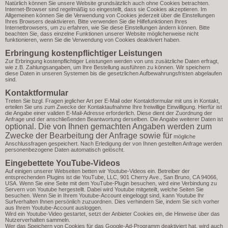
Natürlich können Sie unsere Website grundsätzlich auch ohne Cookies betrachten.
Internet-Browser sind regelmäßig so eingestellt, dass sie Cookies akzeptieren. Im
Allgemeinen können Sie die Verwendung von Cookies jederzeit über die Einstellungen
Ihres Browsers deaktivieren. Bitte verwenden Sie die Hilfefunktionen Ihres
Internetbrowsers, um zu erfahren, wie Sie diese Einstellungen ändern können. Bitte
beachten Sie, dass einzelne Funktionen unserer Website möglicherweise nicht
funktionieren, wenn Sie die Verwendung von Cookies deaktiviert haben.
Erbringung kostenpflichtiger Leistungen
Zur Erbringung kostenpflichtiger Leistungen werden von uns zusätzliche Daten erfragt,
wie z.B. Zahlungsangaben, um Ihre Bestellung ausführen zu können. Wir speichern
diese Daten in unseren Systemen bis die gesetzlichen Aufbewahrungsfristen abgelaufen
sind.
Kontaktformular
Treten Sie bzgl. Fragen jeglicher Art per E-Mail oder Kontaktformular mit uns in Kontakt,
erteilen Sie uns zum Zwecke der Kontaktaufnahme Ihre freiwillige Einwilligung. Hierfür ist
die Angabe einer validen E-Mail-Adresse erforderlich. Diese dient der Zuordnung der
Anfrage und der anschließenden Beantwortung derselben. Die Angabe weiterer Daten ist
optional. Die von Ihnen gemachten Angaben werden zum
Zwecke der Bearbeitung der Anfrage sowie für
mögliche
Anschlussfragen gespeichert. Nach Erledigung der von Ihnen gestellten Anfrage werden
personenbezogene Daten automatisch gelöscht.
Eingebettete YouTube-Videos
Auf einigen unserer Webseiten betten wir Youtube-Videos ein. Betreiber der
entsprechenden Plugins ist die YouTube, LLC, 901 Cherry Ave., San Bruno, CA 94066,
USA. Wenn Sie eine Seite mit dem YouTube-Plugin besuchen, wird eine Verbindung zu
Servern von Youtube hergestellt. Dabei wird Youtube mitgeteilt, welche Seiten Sie
besuchen. Wenn Sie in Ihrem Youtube-Account eingeloggt sind, kann Youtube Ihr
Surfverhalten Ihnen persönlich zuzuordnen. Dies verhindern Sie, indem Sie sich vorher
aus Ihrem Youtube-Account ausloggen.
Wird ein Youtube-Video gestartet, setzt der Anbieter Cookies ein, die Hinweise über das
Nutzerverhalten sammeln.
Wer das Speichern von Cookies für das Google-Ad-Programm deaktiviert hat, wird auch