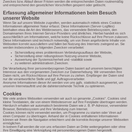
Zweckes bzw. Ablauf dieser Fristen werden die entsprechenden Daten routinemäßig
und entsprechend den gesetzlichen Vorschriften gesperrt oder gelöscht.
Erfassung allgemeiner Informationen beim Besuch
unserer Website
Wenn Sie auf unsere Website zugreifen, werden automatisch mittels eines Cookies
Informationen allgemeiner Natur erfasst. Diese Informationen (Server-Logfiles)
beinhalten etwa die Art des Webbrowsers, das verwendete Betriebssystem, den
Domainnamen Ihres Internet-Service-Providers und ähnliches. Hierbei handelt es sich
ausschließlich um Informationen, welche keine Rückschlüsse auf Ihre Person zulassen.
Diese Informationen sind technisch notwendig, um von Ihnen angeforderte Inhalte von
Webseiten korrekt auszuliefern und fallen bei Nutzung des Internets zwingend an. Sie
werden insbesondere zu folgenden Zwecken verarbeitet:
Sicherstellung eines problemlosen Verbindungsaufbaus der Website,
Sicherstellung einer reibungslosen Nutzung unserer Website,
Auswertung der Systemsicherheit und -stabilität sowie
zu weiteren administrativen Zwecken.
Die Verarbeitung Ihrer personenbezogenen Daten basiert auf unserem berechtigten
Interesse aus den vorgenannten Zwecken zur Datenerhebung. Wir verwenden Ihre
Daten nicht, um Rückschlüsse auf Ihre Person zu ziehen. Empfänger der Daten sind
nur die verantwortliche Stelle und ggf. Auftragsverarbeiter.
Anonyme Informationen dieser Art werden von uns ggfs. statistisch ausgewertet, um
unseren Internetauftritt und die dahinterstehende Technik zu optimieren.
Cookies
Wie viele andere Webseiten verwenden wir auch so genannte „Cookies“. Cookies sind
kleine Textdateien, die von einem Websiteserver auf Ihre Festplatte übertragen werden.
Hierdurch erhalten wir automatisch bestimmte Daten wie z. B. IP-Adresse, verwendeter
Browser, Betriebssystem und Ihre Verbindung zum Internet.
Cookies können nicht verwendet werden, um Programme zu starten oder Viren auf
einen Computer zu übertragen. Anhand der in Cookies enthaltenen Informationen
können wir Ihnen die Navigation erleichtern und die korrekte Anzeige unserer Webseiten
ermöglichen.
In keinem Fall werden die von uns erfassten Daten an Dritte weitergegeben oder ohne
Ihre Einwilligung eine Verknüpfung mit personenbezogenen Daten hergestellt.