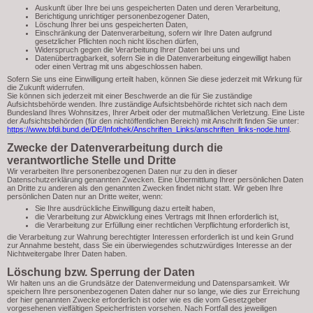
Auskunft über Ihre bei uns gespeicherten Daten und deren Verarbeitung,
Berichtigung unrichtiger personenbezogener Daten,
Löschung Ihrer bei uns gespeicherten Daten,
Einschränkung der Datenverarbeitung, sofern wir Ihre Daten aufgrund
gesetzlicher Pflichten noch nicht löschen dürfen,
Widerspruch gegen die Verarbeitung Ihrer Daten bei uns und
Datenübertragbarkeit, sofern Sie in die Datenverarbeitung eingewilligt haben
oder einen Vertrag mit uns abgeschlossen haben.
Sofern Sie uns eine Einwilligung erteilt haben, können Sie diese jederzeit mit Wirkung für
die Zukunft widerrufen.
Sie können sich jederzeit mit einer Beschwerde an die für Sie zuständige
Aufsichtsbehörde wenden. Ihre zuständige Aufsichtsbehörde richtet sich nach dem
Bundesland Ihres Wohnsitzes, Ihrer Arbeit oder der mutmaßlichen Verletzung. Eine Liste
der Aufsichtsbehörden (für den nichtöffentlichen Bereich) mit Anschrift finden Sie unter:
https://www.bfdi.bund.de/DE/Infothek/Anschriften_Links/anschriften_links-node.html
.
Zwecke der Datenverarbeitung durch die
verantwortliche Stelle und Dritte
Wir verarbeiten Ihre personenbezogenen Daten nur zu den in dieser
Datenschutzerklärung genannten Zwecken. Eine Übermittlung Ihrer persönlichen Daten
an Dritte zu anderen als den genannten Zwecken findet nicht statt. Wir geben Ihre
persönlichen Daten nur an Dritte weiter, wenn:
Sie Ihre ausdrückliche Einwilligung dazu erteilt haben,
die Verarbeitung zur Abwicklung eines Vertrags mit Ihnen erforderlich ist,
die Verarbeitung zur Erfüllung einer rechtlichen Verpflichtung erforderlich ist,
die Verarbeitung zur Wahrung berechtigter Interessen erforderlich ist und kein Grund
zur Annahme besteht, dass Sie ein überwiegendes schutzwürdiges Interesse an der
Nichtweitergabe Ihrer Daten haben.
Löschung bzw. Sperrung der Daten
Wir halten uns an die Grundsätze der Datenvermeidung und Datensparsamkeit. Wir
speichern Ihre personenbezogenen Daten daher nur so lange, wie dies zur Erreichung
der hier genannten Zwecke erforderlich ist oder wie es die vom Gesetzgeber
vorgesehenen vielfältigen Speicherfristen vorsehen. Nach Fortfall des jeweiligen