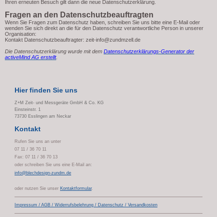
Ihren erneuten Besuch gilt dann die neue Datenschutzerklärung.
Fragen an den Datenschutzbeauftragten
Wenn Sie Fragen zum Datenschutz haben, schreiben Sie uns bitte eine E-Mail oder
wenden Sie sich direkt an die für den Datenschutz verantwortliche Person in unserer
Organisation:
Kontakt Datenschutzbeauftragter: zeit-info@zundmzell.de
Die Datenschutzerklärung wurde mit dem
Datenschutzerklärungs-Generator der
activeMind AG erstellt
.
Hier finden Sie uns
Z+M Zeit- und Messgeräte GmbH & Co. KG
Einsteinstr.
1
73730
Esslingen am Neckar
Kontakt
Rufen Sie uns an unter
07 11 / 36 70 11
Fax: 07 11 / 36 70 13
oder schreiben Sie uns eine E-Mail an:
i
nfo@blechdesign-zundm.de
oder nutzen Sie unser
Kontaktformular
.
Impressum / AGB / Widerrufsbelehrung / Datenschutz / Versandkosten