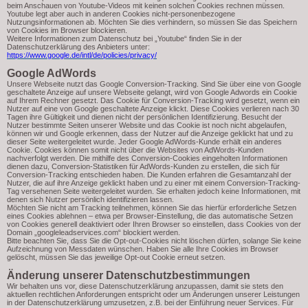
beim Anschauen von Youtube-Videos mit keinen solchen Cookies rechnen müssen.
Youtube legt aber auch in anderen Cookies nicht-personenbezogene
Nutzungsinformationen ab. Möchten Sie dies verhindern, so müssen Sie das Speichern
von Cookies im Browser blockieren.
Weitere Informationen zum Datenschutz bei „Youtube“ finden Sie in der
Datenschutzerklärung des Anbieters unter:
https://www.google.de/intl/de/policies/privacy/
Google AdWords
Unsere Webseite nutzt das Google Conversion-Tracking. Sind Sie über eine von Google
geschaltete Anzeige auf unsere Webseite gelangt, wird von Google Adwords ein Cookie
auf Ihrem Rechner gesetzt. Das Cookie für Conversion-Tracking wird gesetzt, wenn ein
Nutzer auf eine von Google geschaltete Anzeige klickt. Diese Cookies verlieren nach 30
Tagen ihre Gültigkeit und dienen nicht der persönlichen Identifizierung. Besucht der
Nutzer bestimmte Seiten unserer Website und das Cookie ist noch nicht abgelaufen,
können wir und Google erkennen, dass der Nutzer auf die Anzeige geklickt hat und zu
dieser Seite weitergeleitet wurde. Jeder Google AdWords-Kunde erhält ein anderes
Cookie. Cookies können somit nicht über die Websites von AdWords-Kunden
nachverfolgt werden. Die mithilfe des Conversion-Cookies eingeholten Informationen
dienen dazu, Conversion-Statistiken für AdWords-Kunden zu erstellen, die sich für
Conversion-Tracking entschieden haben. Die Kunden erfahren die Gesamtanzahl der
Nutzer, die auf ihre Anzeige geklickt haben und zu einer mit einem Conversion-Tracking-
Tag versehenen Seite weitergeleitet wurden. Sie erhalten jedoch keine Informationen, mit
denen sich Nutzer persönlich identifizieren lassen.
Möchten Sie nicht am Tracking teilnehmen, können Sie das hierfür erforderliche Setzen
eines Cookies ablehnen – etwa per Browser-Einstellung, die das automatische Setzen
von Cookies generell deaktiviert oder Ihren Browser so einstellen, dass Cookies von der
Domain „googleleadservices.com“ blockiert werden.
Bitte beachten Sie, dass Sie die Opt-out-Cookies nicht löschen dürfen, solange Sie keine
Aufzeichnung von Messdaten wünschen. Haben Sie alle Ihre Cookies im Browser
gelöscht, müssen Sie das jeweilige Opt-out Cookie erneut setzen.
Änderung unserer Datenschutzbestimmungen
Wir behalten uns vor, diese Datenschutzerklärung anzupassen, damit sie stets den
aktuellen rechtlichen Anforderungen entspricht oder um Änderungen unserer Leistungen
in der Datenschutzerklärung umzusetzen, z.B. bei der Einführung neuer Services. Für