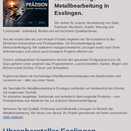
Metallbearbeitung in
Esslingen.
Wir stehen für präzise Verarbeitung von Stahl,
Edelstahl, Aluminium, Kupfer, Messing und
Cortenstahl – individuell, flexibel und auf höchstem Qualitätsniveau.
Von der ersten Idee bis zum fertigen Produkt begleiten wir Sie kompetent in den
Bereichen Konstruktion und Prototypenbau. Ob Einzelanfertigung oder
Kleinserienfertigung: Wir realisieren maßgeschneiderte Lösungen exakt nach Ihren
Anforderungen und setzen auch komplexe Projekte effizient um.
Unsere umfangreichen Kompetenzen decken den gesamten Fertigungsprozess ab.
Dazu gehören unter anderem das Programmieren, Laserschneiden, Kanten, Biegen und
Bohren sowie Drehen, Fräsen und Schweißen.
Ergänzend bieten wir hochwertige Oberflächenbearbeitungen wie Sandstrahlen und
Lackieren an – alles aus einer Hand.
Als Spezialist für Metallbearbeitung in Esslingen verbinden wir handwerkliches Können
mit modernster Technik.
So entstehen langlebige, funktionale und ästhetisch überzeugende Produkte – vom
Prototypenbau aus Metall bis hin zur präzisen Kleinserienfertigung.
Vertrauen Sie auf Qualität, Erfahrung und individuelle Lösungen im Bereich der
Metallverarbeitung. Wir freuen uns darauf, Ihr Projekt gemeinsam mit Ihnen umzusetzen.
mehr erfahren