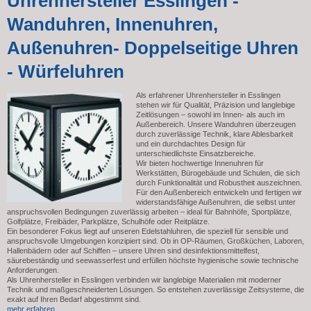
Uhrenhersteller Esslingen -
Wanduhren, Innenuhren,
Außenuhren- Doppelseitige Uhren
- Würfeluhren
Als erfahrener Uhrenhersteller in Esslingen
stehen wir für Qualität, Präzision und langlebige
Zeitlösungen – sowohl im Innen- als auch im
Außenbereich. Unsere Wanduhren überzeugen
durch zuverlässige Technik, klare Ablesbarkeit
und ein durchdachtes Design für
unterschiedlichste Einsatzbereiche.
Wir bieten hochwertige Innenuhren für
Werkstätten, Bürogebäude und Schulen, die sich
durch Funktionalität und Robustheit auszeichnen.
Für den Außenbereich entwickeln und fertigen wir
widerstandsfähige Außenuhren, die selbst unter
anspruchsvollen Bedingungen zuverlässig arbeiten – ideal für Bahnhöfe, Sportplätze,
Golfplätze, Freibäder, Parkplätze, Schulhöfe oder Reitplätze.
Ein besonderer Fokus liegt auf unseren Edelstahluhren, die speziell für sensible und
anspruchsvolle Umgebungen konzipiert sind. Ob in OP-Räumen, Großküchen, Laboren,
Hallenbädern oder auf Schiffen – unsere Uhren sind desinfektionsmittelfest,
säurebeständig und seewasserfest und erfüllen höchste hygienische sowie technische
Anforderungen.
Als Uhrenhersteller in Esslingen verbinden wir langlebige Materialien mit moderner
Technik und maßgeschneiderten Lösungen. So entstehen zuverlässige Zeitsysteme, die
exakt auf Ihren Bedarf abgestimmt sind.
mehr erfahren