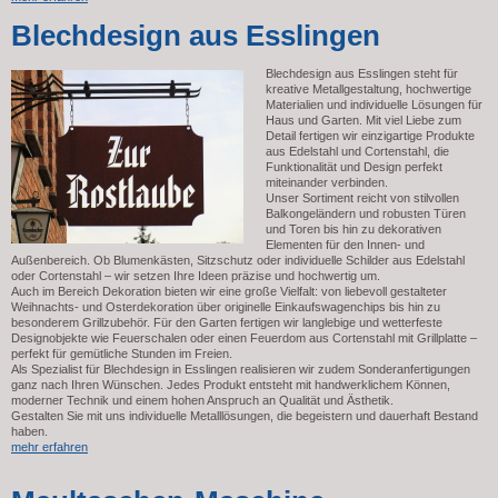
Blechdesign aus Esslingen
Blechdesign aus Esslingen steht für
kreative Metallgestaltung, hochwertige
Materialien und individuelle Lösungen für
Haus und Garten. Mit viel Liebe zum
Detail fertigen wir einzigartige Produkte
aus Edelstahl und Cortenstahl, die
Funktionalität und Design perfekt
miteinander verbinden.
Unser Sortiment reicht von stilvollen
Balkongeländern und robusten Türen
und Toren bis hin zu dekorativen
Elementen für den Innen- und
Außenbereich. Ob Blumenkästen, Sitzschutz oder individuelle Schilder aus Edelstahl
oder Cortenstahl – wir setzen Ihre Ideen präzise und hochwertig um.
Auch im Bereich Dekoration bieten wir eine große Vielfalt: von liebevoll gestalteter
Weihnachts- und Osterdekoration über originelle Einkaufswagenchips bis hin zu
besonderem Grillzubehör. Für den Garten fertigen wir langlebige und wetterfeste
Designobjekte wie Feuerschalen oder einen Feuerdom aus Cortenstahl mit Grillplatte –
perfekt für gemütliche Stunden im Freien.
Als Spezialist für Blechdesign in Esslingen realisieren wir zudem Sonderanfertigungen
ganz nach Ihren Wünschen. Jedes Produkt entsteht mit handwerklichem Können,
moderner Technik und einem hohen Anspruch an Qualität und Ästhetik.
Gestalten Sie mit uns individuelle Metalllösungen, die begeistern und dauerhaft Bestand
haben.
mehr erfahren