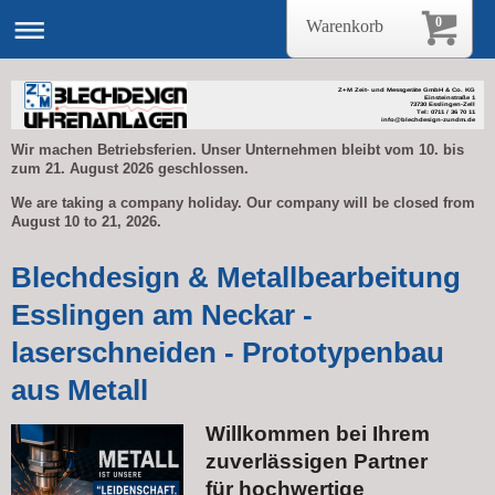
0
Warenkorb
Z+M Zeit- und Messgeräte GmbH & Co. KG
Einsteinstraße 1
73730 Esslingen-Zell
Tel: 0711 / 36 70 11
info@blechdesign-zundm.de
Wir machen Betriebsferien. Unser Unternehmen bleibt vom 10. bis
zum 21. August 2026 geschlossen.
We are taking a company holiday. Our company will be closed from
August 10 to 21, 2026.
Blechdesign & Metallbearbeitung
Esslingen am Neckar -
laserschneiden - Prototypenbau
aus Metall
Willkommen bei Ihrem
zuverlässigen Partner
für hochwertige