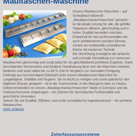
Maultaschen-Maschine
Unsere Maultaschen-Maschine – auf
Schwäbisch liebevoll
„Mauldaschamachmaschee“ genannt –
ist die ideale Lösung für alle, die gefüllte
Teigwaren effizient, gleichmäßig und in
hoher Qualität herstellen möchten.
Entwickelt für den professionellen wie
auch ambitionierten privaten Einsatz,
vereint sie traditionelle schwäbische
Küche mit moderner Technik.
Die Vorrichtung ermöglicht die einfache
und schnelle Herstellung von mehreren
Maultaschen gleichzeitig und sorgt dabei für ein gleichbleibend perfektes Ergebnis. Dank
durchdachter Konstruktion und intuitiver Handhabung lässt sich die Maschine mühelos
bedienen und spart dabei bis zu 60 % Zeit im Vergleich zur manuellen Fertigung.
Gefertigt aus hochwertigem Edelstahl steht unsere Maultaschen-Maschine für
Langlebigkeit, Stabilität und Hygiene. Sie ist leicht zu reinigen und somit optimal für den
täglichen Einsatz geeignet – ob in der Gastronomie, in der Metzgerei oder zu Hause.
Selbstverständlich ist unsere „Mauldaschamachmaschee“ Made in Germany und als
Gebrauchsmuster eingetragen – ein Zeichen für durchdachte Funktionalität und
geschützte Innovation.
Setzen Sie auf Qualität, Effizienz und echte schwäbische Ingenieurskunst – für perfekte
Maultaschen.
mehr erfahren
Zeiterfassungssysteme